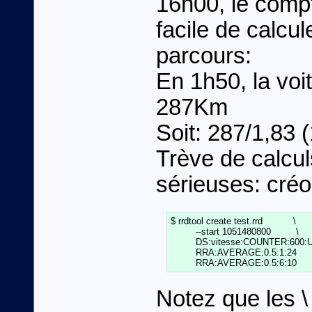
16h00, le compt
facile de calcu
parcours:
En 1h50, la vo
287Km
Soit: 287/1,83
Trève de calcu
sérieuses: créo
$ rrdtool create test.rrd           \

         --start 1051480800         \

         DS:vitesse:COUNTER:600:U:
         RRA:AVERAGE:0.5:1:24       
         RRA:AVERAGE:0.5:6:10
Notez que les \