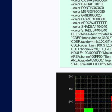
          --color CANVAS#000000				  \

	  --color BACK#101010				  \

	  --color FONT#C0C0C0				  \

	  --color MGRID#80C080				  \

	  --color GRID#808020				  \

	  --color FRAME#808080				  \

	  --color ARROW#FFFFFF				  \

	  --color SHADEA#404040				  \

	  --color SHADEB#404040				  \

          DEF:vitesse=test.rrd:vitess
	  "CDEF:kmh=vitesse,3600,*"                       \

	  CDEF:rapide=kmh,100,GT,kmh,0,IF                 \

	  CDEF:over=kmh,100,GT,100,kmh,-,0,IF             \

	  CDEF:bonne=kmh,100,GT,0,kmh,IF                  \

	  HRULE:100#0000FF:"Maximum autorisé"             \

	  AREA:bonne#00FF00:"Bonne vitesse"               \

	  AREA:rapide#550000:"Trop rapide"                \
