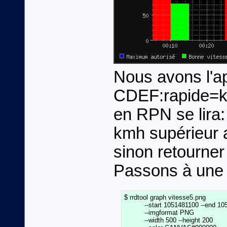
Nous avons l'app
CDEF:rapide=k
en RPN se lira
kmh supérieur a
sinon retourner
Passons à une
$ rrdtool graph vitesse5.png              
          --start 1051481100 --end 1051
          --imgformat PNG                   
	  --width 500 --height 200                        \
