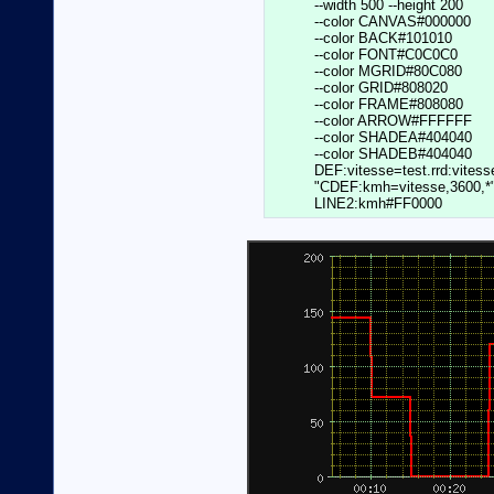
	  --width 500 --height 200                        \

          --color CANVAS#000000				  \

	  --color BACK#101010				  \

	  --color FONT#C0C0C0				  \

	  --color MGRID#80C080				  \

	  --color GRID#808020				  \

	  --color FRAME#808080				  \

	  --color ARROW#FFFFFF				  \

	  --color SHADEA#404040				  \

	  --color SHADEB#404040				  \

          DEF:vitesse=test.rrd:vitess
	  "CDEF:kmh=vitesse,3600,*"                       \
