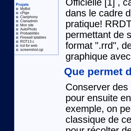
Officielle [1] , 
Projets
MyBot
dans le cadre de
cPige
Clariphony
pratique! RRDToo
Clariadmin
Mon site
AutoPhoto
permettant de 
Probabilités
Firewall iptables
ROT13.c
format ".rrd", d
lcd for web
screenshot.cgi
graphique avec
Que permet d
Conserver des 
pour ensuite en
exemple, on peut
classique de ce
pour récolter d