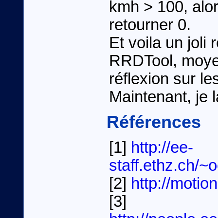
kmh > 100, alor
retourner 0.
Et voila un joli
RRDTool, moye
réflexion sur l
Maintenant, je la
Références
[1]
http://ee-
staff.ethz.ch/~o
[2]
http://motio
[3]