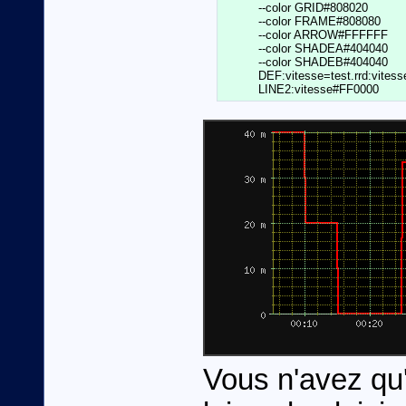
	  --color GRID#808020				  \

	  --color FRAME#808080				  \

	  --color ARROW#FFFFFF				  \

	  --color SHADEA#404040				  \

	  --color SHADEB#404040				  \

          DEF:vitesse=test.rrd:vitess
Vous n'avez qu'