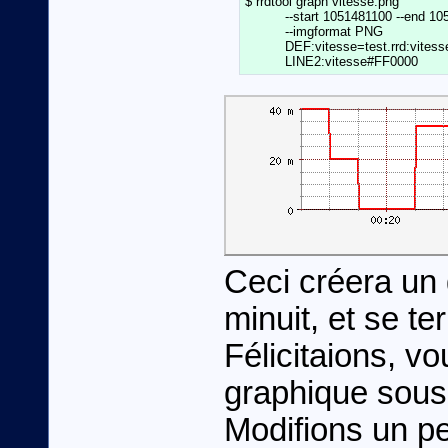
$ rrdtool graph vitesse.png                
          --start 1051481100 --end 1051
          --imgformat PNG                   
          DEF:vitesse=test.rrd:vitess
Ceci créera un
minuit, et se t
Félicitaions, v
graphique sous
Modifions un p