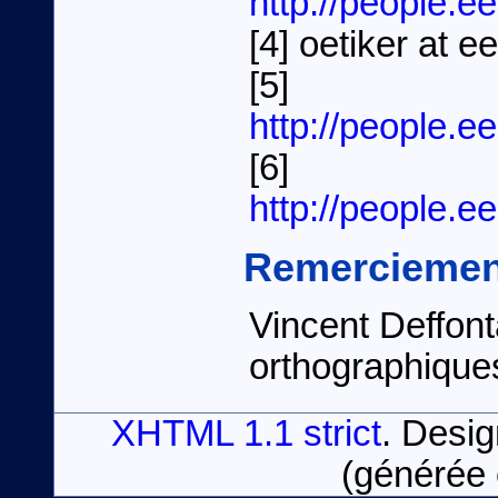
http://people.e
[4] oetiker at e
[5]
http://people.ee
[6]
http://people.e
Remerciemen
Vincent Deffont
orthographique
XHTML 1.1 strict
. Desi
(générée 