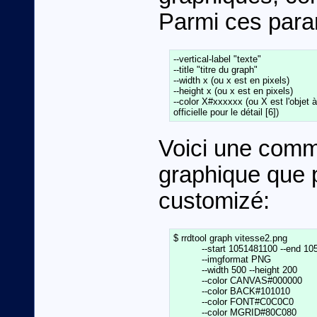
Parmi ces para
--vertical-label "texte"

--title "titre du graph"

--width x (ou x est en pixels)

--height x (ou x est en pixels)

--color X#xxxxxx (ou X est l'objet à
Voici une comm
graphique que 
customizé:
$ rrdtool graph vitesse2.png              
          --start 1051481100 --end 1051
          --imgformat PNG                   
	  --width 500 --height 200                        \

          --color CANVAS#000000				  \

	  --color BACK#101010				  \

	  --color FONT#C0C0C0				  \

	  --color MGRID#80C080				  \
