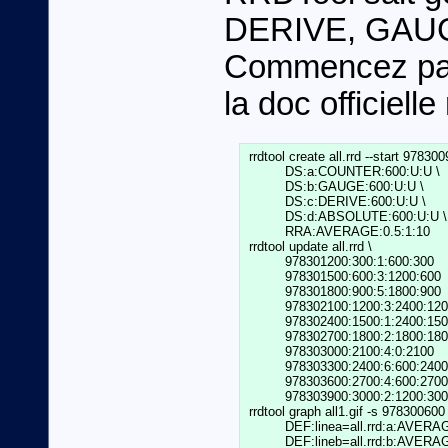
DERIVE, GAU
Commencez par c
la doc officielle 
 rrdtool create all.rrd --start 9783009
          DS:a:COUNTER:600:U:U \

          DS:b:GAUGE:600:U:U \

          DS:c:DERIVE:600:U:U \

          DS:d:ABSOLUTE:600:U:U \

          RRA:AVERAGE:0.5:1:10

 rrdtool update all.rrd \

          978301200:300:1:600:300    
          978301500:600:3:1200:600   
          978301800:900:5:1800:900   
          978302100:1200:3:2400:1200
          978302400:1500:1:2400:1500
          978302700:1800:2:1800:1800
          978303000:2100:4:0:2100    
          978303300:2400:6:600:2400 
          978303600:2700:4:600:2700 
          978303900:3000:2:1200:300
 rrdtool graph all1.gif -s 978300600
          DEF:linea=all.rrd:a:AVER
          DEF:lineb=all.rrd:b:AVER