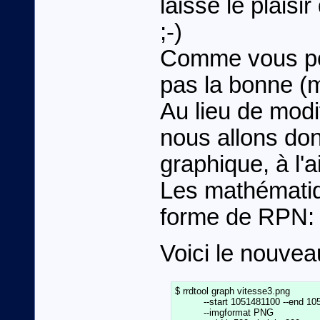
laisse le plaisi
;-)
Comme vous pouv
pas la bonne (mil
Au lieu de modi
nous allons don
graphique, à l'
Les mathématiq
forme de RPN: 
Voici le nouvea
$ rrdtool graph vitesse3.png              
          --start 1051481100 --end 1051
          --imgformat PNG                   