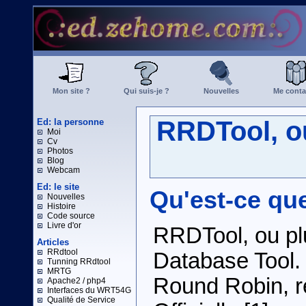
Mon site ?
Qui suis-je ?
Nouvelles
Me conta
RRDTool, ou
Ed: la personne
Moi
Cv
Photos
Blog
Webcam
Ed: le site
Qu'est-ce qu
Nouvelles
Histoire
Code source
Livre d'or
RRDTool, ou p
Articles
RRdtool
Database Tool. 
Tunning RRdtool
MRTG
Round Robin, r
Apache2 / php4
Interfaces du WRT54G
Qualité de Service