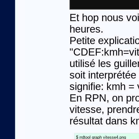
Et hop nous voi
heures.
Petite explicati
"CDEF:kmh=vite
utilisé les guil
soit interprétée 
signifie: kmh =
En RPN, on pro
vitesse, prendre
résultat dans k
$ rrdtool graph vitesse4.png              