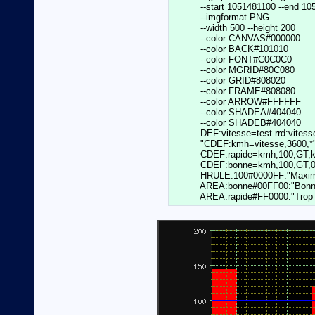
          --start 1051481100 --end 1051
          --imgformat PNG                   
	  --width 500 --height 200                        \

          --color CANVAS#000000				  \

	  --color BACK#101010				  \

	  --color FONT#C0C0C0				  \

	  --color MGRID#80C080				  \

	  --color GRID#808020				  \

	  --color FRAME#808080				  \

	  --color ARROW#FFFFFF				  \

	  --color SHADEA#404040				  \

	  --color SHADEB#404040				  \

          DEF:vitesse=test.rrd:vitess
	  "CDEF:kmh=vitesse,3600,*"                       \

	  CDEF:rapide=kmh,100,GT,kmh,0,IF                 \

	  CDEF:bonne=kmh,100,GT,0,kmh,IF                  \

	  HRULE:100#0000FF:"Maximum autorisé"             \

	  AREA:bonne#00FF00:"Bonne vitesse"               \
