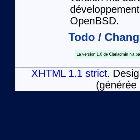
développement. 
OpenBSD.
Todo / Chang
La version 1.0 de Clariadmin n'a p
XHTML 1.1 strict
. Desi
(générée 