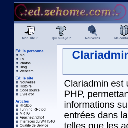
Mon site ?
Qui suis-je ?
Nouvelles
Me conta
Clariadmin
Ed: la personne
Moi
Cv
Photos
Blog
Webcam
Ed: le site
Clariadmin est 
Nouvelles
Histoire
Code source
PHP, permettant
Livre d'or
Articles
informations s
RRdtool
Tunning RRdtool
entrées dans l
MRTG
Apache2 / php4
Interfaces du WRT54G
telles que les 
Qualité de Service