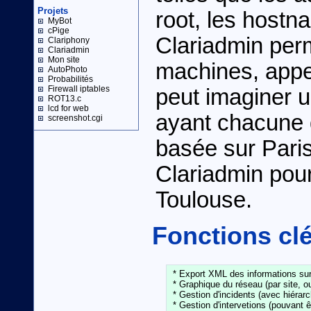
Projets
root, les hostna
MyBot
cPige
Clariadmin per
Clariphony
Clariadmin
Mon site
machines, appe
AutoPhoto
Probabilités
Firewall iptables
peut imaginer u
ROT13.c
lcd for web
ayant chacune d
screenshot.cgi
basée sur Paris
Clariadmin pourr
Toulouse.
Fonctions cl
 * Export XML des informations sur 
 * Graphique du réseau (par site, ou 
 * Gestion d'incidents (avec hiérarc
 * Gestion d'intervetions (pouvant êt