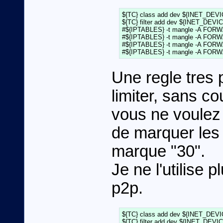
${TC} class add dev ${INET_DEVICE
${TC} filter add dev ${INET_DEVICE}
#${IPTABLES} -t mangle -A FORWAR
#${IPTABLES} -t mangle -A FORWAR
#${IPTABLES} -t mangle -A FORWAR
Une regle tres 
limiter, sans co
vous ne voulez p
de marquer les 
marque "30".
Je ne l'utilise 
p2p.
${TC} class add dev ${INET_DEVICE}
${TC} filter add dev ${INET_DEVICE}