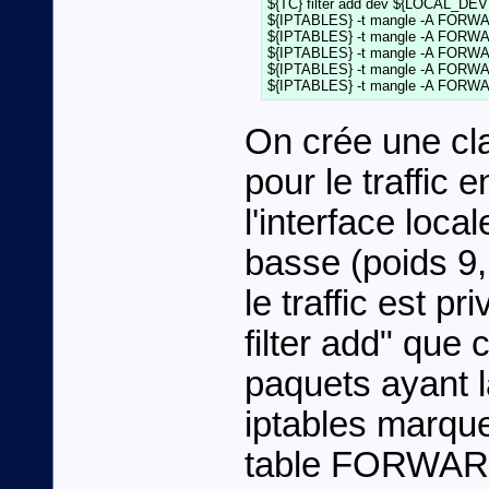
${TC} filter add dev ${LOCAL_DEVIC
${IPTABLES} -t mangle -A FORWARD
${IPTABLES} -t mangle -A FORWARD
${IPTABLES} -t mangle -A FORWARD
${IPTABLES} -t mangle -A FORWARD
On crée une cla
pour le traffic e
l'interface loca
basse (poids 9,
le traffic est pri
filter add" que 
paquets ayant 
iptables marque
table FORWARD 