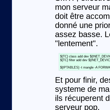
mon serveur mai
doit être accomp
donné une priori
assez basse. L
"lentement".
${TC} class add dev ${INET_DEVICE}
${TC} filter add dev ${INET_DEVICE}
Et pour finir, d
systeme de mai
ils récuperent 
serveur pop.