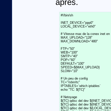
après.
#!/bin/sh

INET_DEVICE="ppp0"

LOCAL_DEVICE="eth0"

# Vitesse max de la conex inet en K
MAX_UPLOAD="128"

MAX_DOWNLOAD="480"

FTP="50"

WEB="100"

SMTP="40"

POP="60"

DEFAULT="100"

SPEED=${MAX_UPLOAD}

SLOW="10"

# Un peu de config

TC="/sbin/tc"

IPTABLES=`which iptables`

echo "TC: ${TC}"

# Netoyage

${TC} qdisc del dev ${INET_DEVICE}
${TC} qdisc del dev ${INET_DEVICE
${TC} qdisc del dev ${LOCAL_DEVIC