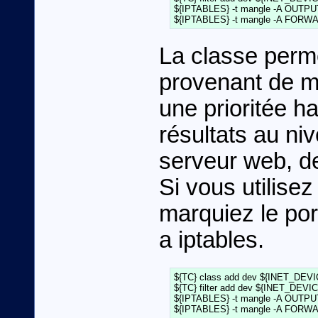
${IPTABLES} -t mangle -A OUTPUT  
La classe permet
provenant de m
une prioritée h
résultats au n
serveur web, de
Si vous utilisez
marquiez le po
a iptables.
${TC} class add dev ${INET_DEVICE}
${TC} filter add dev ${INET_DEVICE}
${IPTABLES} -t mangle -A OUTPUT  