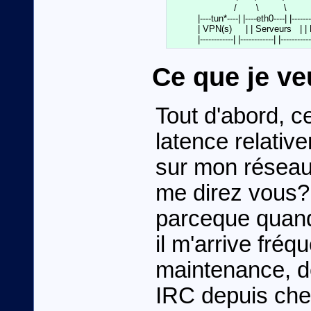
                       /       \         \

          |----tun*----| |----eth0----| |-------
          | VPN(s)     | | Serveurs   | 
Ce que je ve
Tout d'abord, ce
latence relativ
sur mon réseau
me direz vous?
parceque quand j
il m'arrive fré
maintenance, d
IRC depuis che