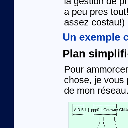
la gestion de pr
a peu pres tout
assez costau!)
Un exemple c
Plan simplif
Pour ammorcer l
chose, je vous 
de mon réseau
  |---------|        |-------------------|

  | A D S L |--ppp0--| Gateway GNU/L
  |---------|        |-------------------|

                         |   |         |

                         )   (         (

                        /     \         \
