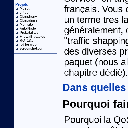
Projets
français. Vous
MyBot
cPige
un terme tres l
Clariphony
Clariadmin
Mon site
généralement, 
AutoPhoto
Probabilités
Firewall iptables
"traffic shappin
ROT13.c
lcd for web
des diverses pr
screenshot.cgi
paquet (nous al
chapitre dédié).
Dans quelles
Pourquoi fai
Pourquoi la Qo