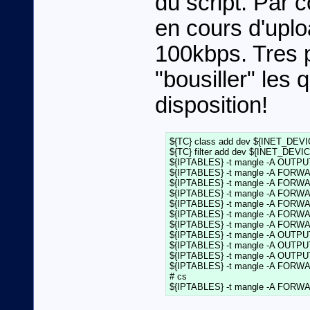
du script. Par 
en cours d'uploa
100kbps. Tres 
"bousiller" les 
disposition!
${TC} class add dev ${INET_DEVICE
${TC} filter add dev ${INET_DEVICE}
${IPTABLES} -t mangle -A OUTPUT  
${IPTABLES} -t mangle -A FORWARD
${IPTABLES} -t mangle -A FORWARD
${IPTABLES} -t mangle -A FORWARD
${IPTABLES} -t mangle -A FORWARD
${IPTABLES} -t mangle -A FORWARD
${IPTABLES} -t mangle -A FORWARD 
${IPTABLES} -t mangle -A OUTPUT  -
${IPTABLES} -t mangle -A OUTPUT  
${IPTABLES} -t mangle -A OUTPUT  
${IPTABLES} -t mangle -A FORWARD 
# cs
