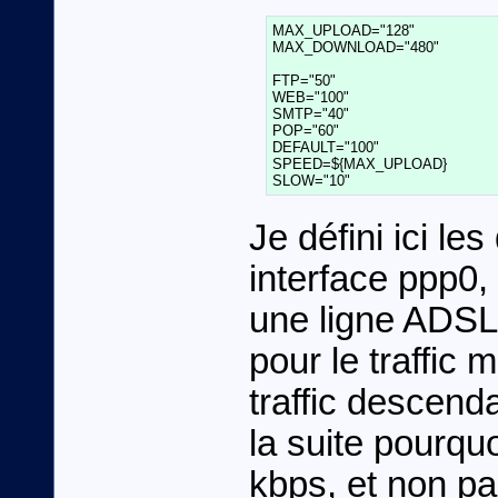
MAX_UPLOAD="128"

MAX_DOWNLOAD="480"

FTP="50"

WEB="100"

SMTP="40"

POP="60"

DEFAULT="100"

SPEED=${MAX_UPLOAD}

Je défini ici l
interface ppp0,
une ligne ADSL 
pour le traffic 
traffic descend
la suite pourquo
kbps, et non p