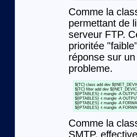
Comme la class
permettant de li
serveur FTP. Ce
prioritée "faib
réponse sur un
probleme.
${TC} class add dev ${INET_DEVICE
${TC} filter add dev ${INET_DEVICE}
${IPTABLES} -t mangle -A OUTPUT  
${IPTABLES} -t mangle -A OUTPUT  
${IPTABLES} -t mangle -A FORWARD 
Comme la class
SMTP, effectiv