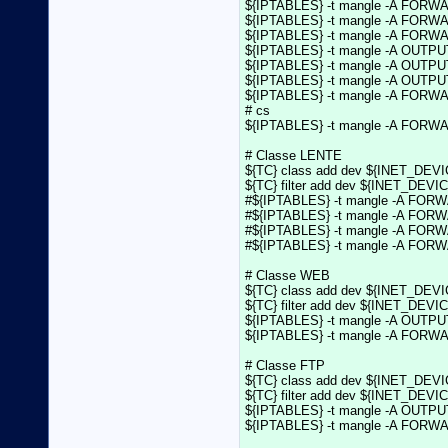
${IPTABLES} -t mangle -A FORWARD
${IPTABLES} -t mangle -A FORWARD
${IPTABLES} -t mangle -A FORWARD 
${IPTABLES} -t mangle -A OUTPUT  -
${IPTABLES} -t mangle -A OUTPUT  
${IPTABLES} -t mangle -A OUTPUT  
${IPTABLES} -t mangle -A FORWARD 
# cs

${IPTABLES} -t mangle -A FORWARD
# Classe LENTE

${TC} class add dev ${INET_DEVICE
${TC} filter add dev ${INET_DEVICE}
#${IPTABLES} -t mangle -A FORWAR
#${IPTABLES} -t mangle -A FORWAR
#${IPTABLES} -t mangle -A FORWAR
#${IPTABLES} -t mangle -A FORWAR
# Classe WEB

${TC} class add dev ${INET_DEVICE}
${TC} filter add dev ${INET_DEVICE}
${IPTABLES} -t mangle -A OUTPUT  
${IPTABLES} -t mangle -A FORWARD 
# Classe FTP

${TC} class add dev ${INET_DEVICE}
${TC} filter add dev ${INET_DEVICE}
${IPTABLES} -t mangle -A OUTPUT  
${IPTABLES} -t mangle -A FORWARD 