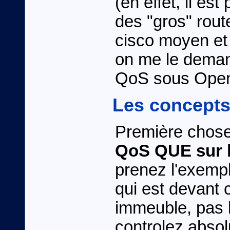
(en effet, il es
des "gros" rou
cisco moyen et
on me le demand
QoS sous Open
Les concepts
Première chose
QoS QUE sur l
prenez l'exempl
qui est devant 
immeuble, pas l
controlez absol