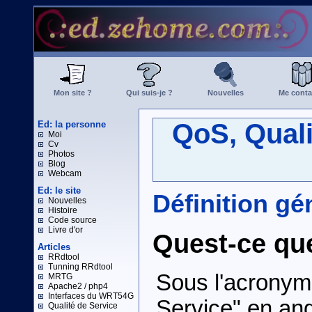
Mon site ?
Qui suis-je ?
Nouvelles
Me conta
QoS, Quali
Ed: la personne
Moi
Cv
Photos
Blog
Webcam
Ed: le site
Définition gé
Nouvelles
Histoire
Code source
Livre d'or
Quest-ce qu
Articles
RRdtool
Tunning RRdtool
Sous l'acronym
MRTG
Apache2 / php4
Interfaces du WRT54G
Service" en ang
Qualité de Service