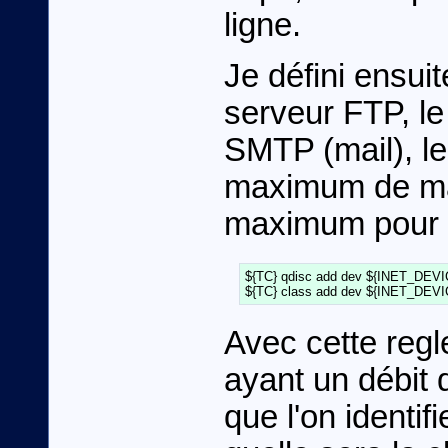
ligne.
Je défini ensui
serveur FTP, l
SMTP (mail), le
maximum de ma c
maximum pour u
${TC} qdisc add dev ${INET_DEVICE}
Avec cette regl
ayant un débi
que l'on identifi