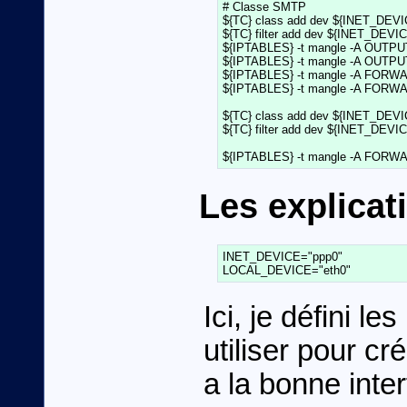
# Classe SMTP

${TC} class add dev ${INET_DEVICE
${TC} filter add dev ${INET_DEVICE}
${IPTABLES} -t mangle -A OUTPUT  
${IPTABLES} -t mangle -A OUTPUT  
${IPTABLES} -t mangle -A FORWARD 
${IPTABLES} -t mangle -A FORWARD 
${TC} class add dev ${INET_DEVICE}
${TC} filter add dev ${INET_DEVICE}
Les explicat
INET_DEVICE="ppp0"

Ici, je défini l
utiliser pour cr
a la bonne inte